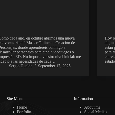
Como cada año, en octubre abrimos una nueva
Hoy o
convocatoria del Máster Online en Creación de
alguna
Personajes, donde aprenderéis conmigo a
están 
desarrollar personajes para cine, videojuegos o
para t
impresión 3D. No importa vuestro nivel inicial: me
entret
adapto a las necesidades de cada…
esta
Sergio Hualde
September 17, 2025
Site Menu
Information
Home
About me
Portfolio
Social Medias