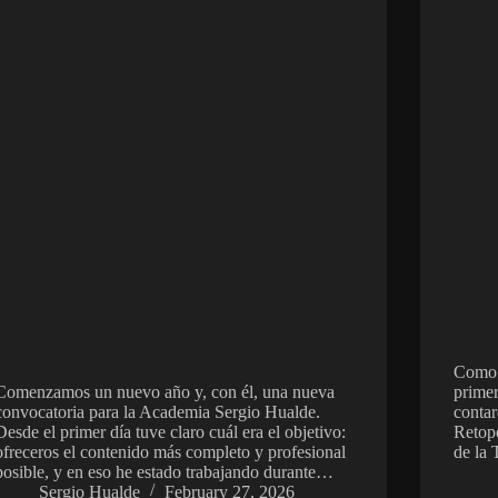
Como s
Comenzamos un nuevo año y, con él, una nueva
primer
convocatoria para la Academia Sergio Hualde.
contar
Desde el primer día tuve claro cuál era el objetivo:
Retopo
ofreceros el contenido más completo y profesional
de la
posible, y en eso he estado trabajando durante…
Sergio Hualde
February 27, 2026